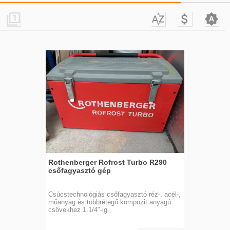




Rothenberger Rofrost Turbo R290
csőfagyasztó gép
Csúcstechnológiás csőfagyasztó réz-, acél-,
műanyag és többrétegű kompozit anyagú
csövekhez 1.1/4"-ig.