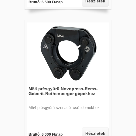
Részletek
Bruttó: 6 500 Ft/nap
M54 présgyűrű Novopress-Rems-
Geberit-Rothenberger gépekhez
M54 présgyűrű szénacél cső idomokhoz
Részletek
Bruttó: 6 000 Ft/nap