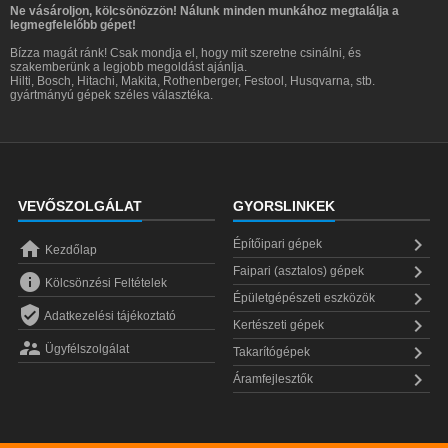
Ne vásároljon, kölcsönözzön! Nálunk minden munkához megtalálja a
legmegfelelőbb gépet!
Bízza magát ránk! Csak mondja el, hogy mit szeretne csinálni, és
szakemberünk a legjobb megoldást ajánlja.
Hilti, Bosch, Hitachi, Makita, Rothenberger, Festool, Husqvarna, stb.
gyártmányú gépek széles választéka.
VEVŐSZOLGÁLAT
GYORSLINKEK


Építőipari gépek
Kezdőlap

Faipari (asztalos) gépek

Kölcsönzési Feltételek

Épületgépészeti eszközök

Adatkezelési tájékoztató

Kertészeti gépek


Ügyfélszolgálat
Takarítógépek

Áramfejlesztők