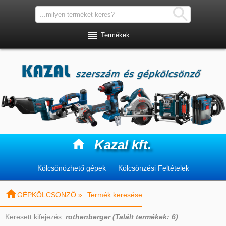


Termékek

Kazal kft.
Kölcsönözhető gépek
Kölcsönzési Feltételek

GÉPKÖLCSONZŐ »
Termék keresése
Keresett kifejezés:
rothenberger (Talált termékek: 6)