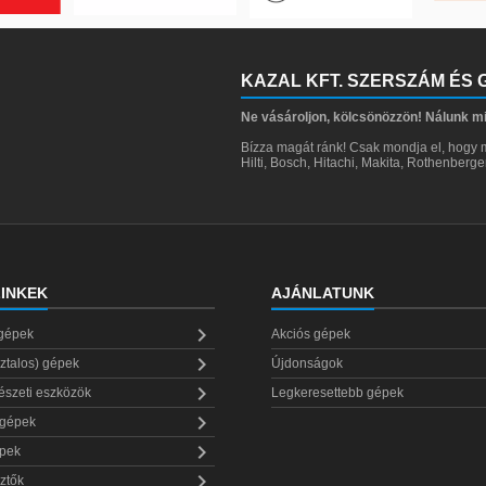
KAZAL KFT. SZERSZÁM ÉS
Ne vásároljon, kölcsönözzön! Nálunk m
Bízza magát ránk! Csak mondja el, hogy m
Hilti, Bosch, Hitachi, Makita, Rothenberg
INKEK
AJÁNLATUNK

 gépek
Akciós gépek

sztalos) gépek
Újdonságok

észeti eszközök
Legkeresettebb gépek

 gépek

épek

ztők