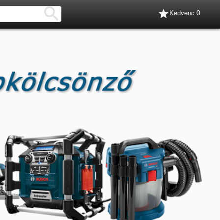


0
Kedvenc