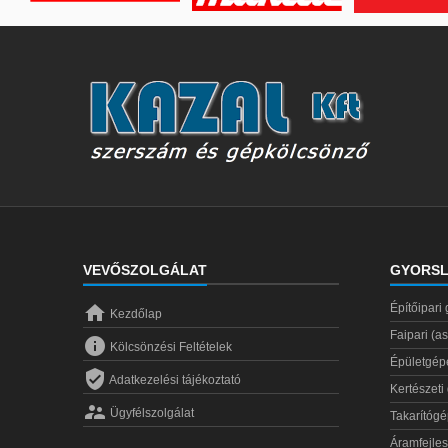
VEVŐSZOLGÁLAT
GYORSL

Építőipari
Kezdőlap
Faipari (a

Kölcsönzési Feltételek
Épületgép

Adatkezelési tájékoztató
Kertészeti

Ügyfélszolgálat
Takarítóg
Áramfejles