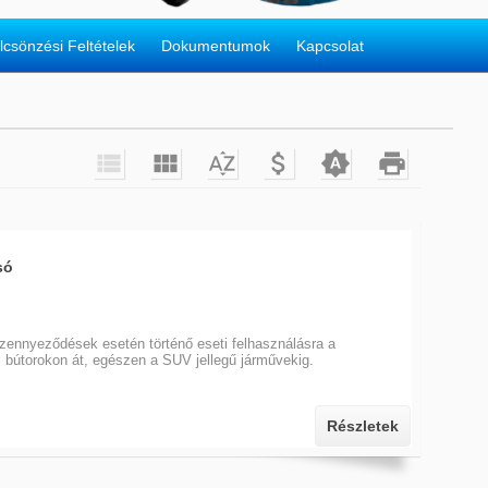
lcsönzési Feltételek
Dokumentumok
Kapcsolat






só
szennyeződések esetén történő eseti felhasználásra a
ti bútorokon át, egészen a SUV jellegű járművekig.
Részletek