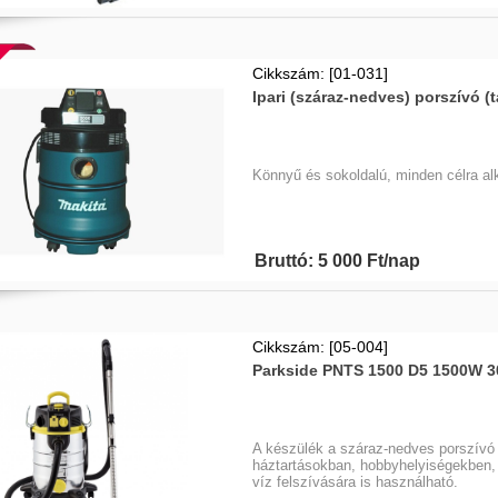
Cikkszám: [01-031]
Ipari (száraz-nedves) porszívó (
Könnyű és sokoldalú, minden célra al
Bruttó: 5 000 Ft/nap
Cikkszám: [05-004]
Parkside PNTS 1500 D5 1500W 30
A készülék a száraz-nedves porszívó po
háztartásokban, hobbyhelyiségekben,
víz felszívására is használható.