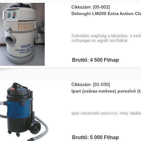
Cikkszám: [05-002]
Delonghi LM200 Extra Action Cle
Sokoldalú segítség a lakásban, a kerbe
szőnyeget és egyéb textíliákat.
Bruttó: 4 500 Ft/nap
Cikkszám: [01-030]
Ipari (száraz-nedves) porszívó 
Ipari univerzális porszívó, mely ideál
Bruttó: 5 000 Ft/nap