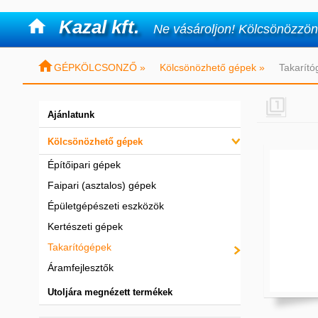

Kazal kft.
Ne vásároljon! Kölcsönözzön

GÉPKÖLCSONZŐ »
Kölcsönözhető gépek »
Takarító

Ajánlatunk
Kölcsönözhető gépek
Építőipari gépek
Faipari (asztalos) gépek
Épületgépészeti eszközök
Kertészeti gépek
Takarítógépek
Áramfejlesztők
Utoljára megnézett termékek