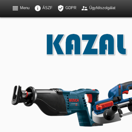




Menu
ÁSZF
GDPR
Ügyfélszolgálat