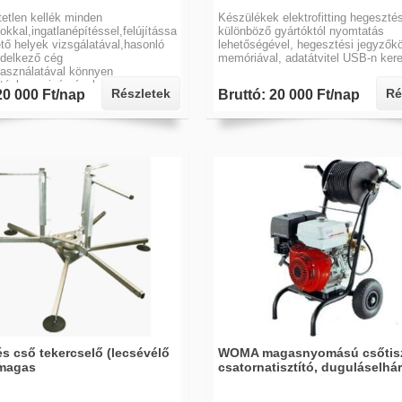
etlen kellék minden
Készülékek elektrofitting hegeszté
okkal,ingatlanépítéssel,felújítással,nehezen
különböző gyártóktól nyomtatás
tő helyek vizsgálatával,hasonló
lehetőségével, hegesztési jegyzők
endelkező cég
memóriával, adatátvitel USB-n kere
asználatával könnyen
tóak a szivárgások,vezeték
Részletek
Ré
20 000 Ft/nap
Bruttó: 20 000 Ft/nap
s cső tekercselő (lecsévélő
WOMA magasnyomású csőtisz
 magas
csatornatisztító, duguláselhá