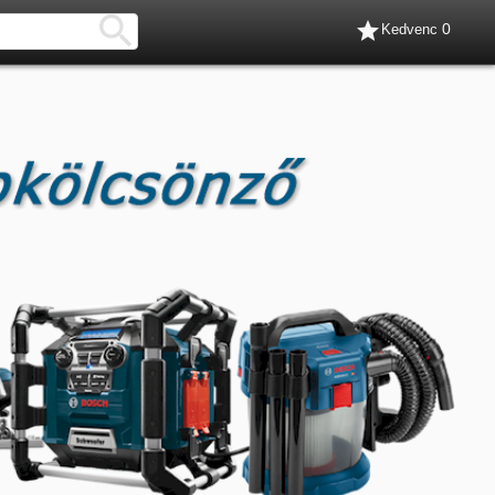


0
Kedvenc