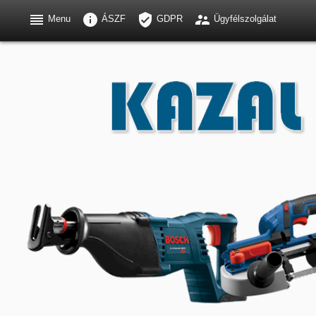




Menu
ÁSZF
GDPR
Ügyfélszolgálat