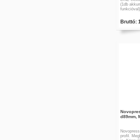
(1db akku
funkcióval)
Bruttó: 
Novopres
d89mm, M
Novopress
profil. Me