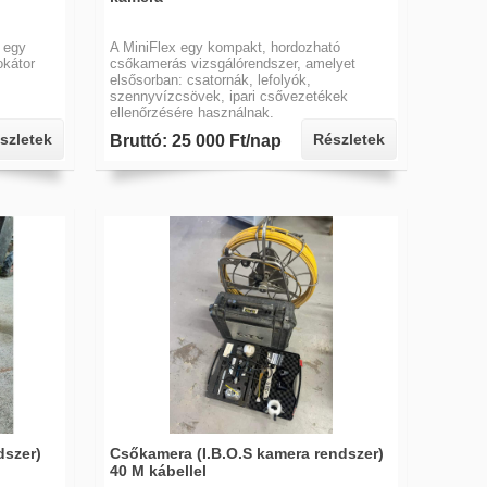
 egy
A MiniFlex egy kompakt, hordozható
okátor
csőkamerás vizsgálórendszer, amelyet
elsősorban: csatornák, lefolyók,
szennyvízcsövek, ipari csővezetékek
ellenőrzésére használnak.
szletek
Részletek
Bruttó: 25 000 Ft/nap
dszer)
Csőkamera (I.B.O.S kamera rendszer)
40 M kábellel