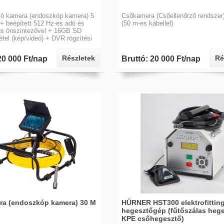
ló kamera (endoszkóp kamera) 5
Csőkamera (Csőellenőrző rendszer)
+ beépített 512 Hz-es adó és
(50 m-es kábellel)
us önszintezővel + 16GB SD
vétel (kép/videó) + DVR rögzítési
Részletek
Ré
20 000 Ft/nap
Bruttó: 20 000 Ft/nap
a (endoszkóp kamera) 30 M
HÜRNER HST300 elektrofittin
hegesztőgép (fűtőszálas hege
KPE csőhegesztő)