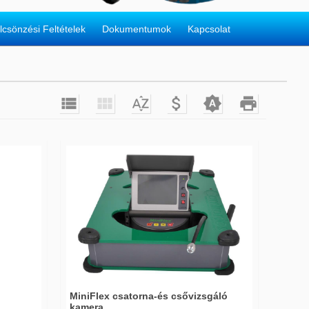
lcsönzési Feltételek
Dokumentumok
Kapcsolat






MiniFlex csatorna-és csővizsgáló
kamera