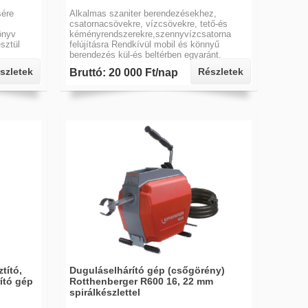
sére
Alkalmas szaniter berendezésekhez,
csatornacsövekre, vízcsövekre, tető-és
önyv
kéményrendszerekre,szennyvízcsatorna
sztül
felújításra Rendkívül mobil és könnyű
berendezés kül-és beltérben egyaránt.
szletek
Részletek
Bruttó: 20 000 Ft/nap
tító,
Duguláselhárító gép (csőgörény)
rító gép
Rotthenberger R600 16, 22 mm
spirálkészlettel