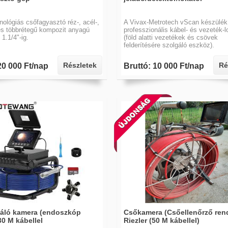
ológiás csőfagyasztó réz-, acél-,
A Vivax-Metrotech vScan készülék
s többrétegű kompozit anyagú
professzionális kábel- és vezeték-l
1.1/4"-ig.
(föld alatti vezetékek és csövek
felderítésére szolgáló eszköz).
Részletek
Ré
20 000 Ft/nap
Bruttó: 10 000 Ft/nap
áló kamera (endoszkóp
Csőkamera (Csőellenőrző ren
0 M kábellel
Riezler (50 M kábellel)