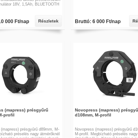
mulátor 18V, 1,5Ah, BLUETOOTH
Részletek
Ré
10 000 Ft/nap
Bruttó: 6 000 Ft/nap
s (mapress) présgyűrű
Novopress (mapress) présgyű
-profil
d108mm, M-profil
 (mapress) présgyűrű d89mm, M-
Novopress (mapress) présgyűrű d
gbízható préselés nagy átmérőknél
M-profil. Megbízható préselés nagy