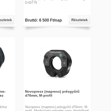
D-65779
szletek
Részletek
Bruttó: 6 500 Ft/nap
ms-
Novopress (mapress) présgyűrű
ez
d76mm, M-profil
okhoz
Novopress (mapress) présgyűrű d76mm, M-
profil. Megbízható préselés nagy átmérőknél