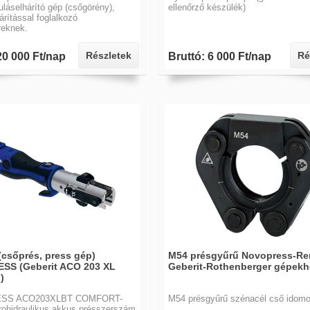
uláselhárító gép (csőgörény),
ellenőrző készülék)
árítással foglalkozó
eknek.
Részletek
Ré
20 000 Ft/nap
Bruttó: 6 000 Ft/nap
(csőprés, press gép)
M54 présgyűrű Novopress-Re
SS (Geberit ACO 203 XL
Geberit-Rothenberger gépekh
)
SS ACO203XLBT COMFORT-
M54 présgyűrű szénacél cső idom
rohidraulikus akkus présszerszám