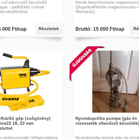
 cső tekercselő (lecsévélő
Honda benzinmotoros magasnyom
agas - padlófűtés csövek
(Duguláselhárítás magasnyomású v
 lecsévéléséhez
Womázás)
Részletek
Ré
5 000 Ft/nap
Bruttó: 15 000 Ft/nap
lhárító gép (csőgörény)
Nyomáspróba pumpa (gáz és
ra22 16, 22 mm
vízvezeték ellenőrző készülék
zlettel
en professzionális felhasználásra
Nyomáspróba pumpa (gáz és vízve