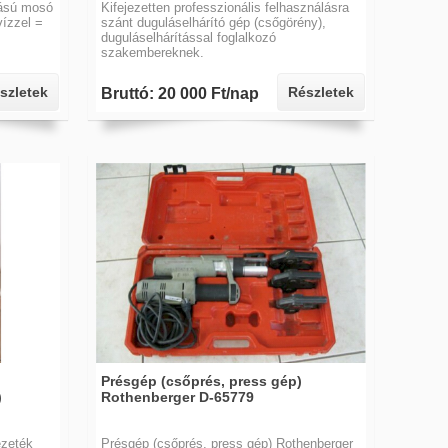
ású mosó
Kifejezetten professzionális felhasználásra
ízzel =
szánt duguláselhárító gép (csőgörény),
duguláselhárítással foglalkozó
szakembereknek.
szletek
Részletek
Bruttó: 20 000 Ft/nap
Présgép (csőprés, press gép)
)
Rothenberger D-65779
zeték
Présgép (csőprés, press gép) Rothenberger