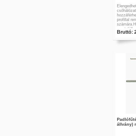
Elengedhet
csőhálózat
hozzáférhe
profillal r
számára.H
megtalálha
Bruttó: 
hibák.
Padlófűté
állvány)