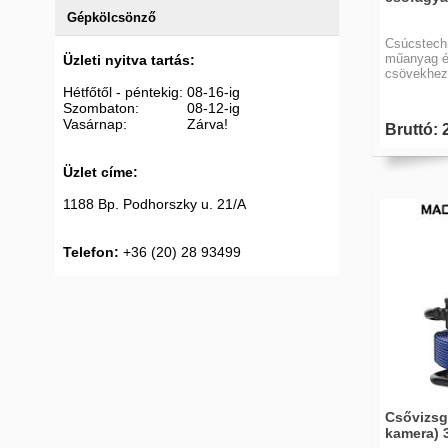
Gépkölcsönző
Csúcstechn
műanyag é
Üzleti nyitva tartás:
csövekhez 
Hétfőtől - péntekig: 08-16-ig
Szombaton: 08-12-ig
Vasárnap: Zárva!
Bruttó: 
Üzlet címe:
1188 Bp. Podhorszky u. 21/A
Telefon:
+36 (20) 28 93499
Csővizsg
kamera) 3