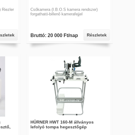
 Riezler
Csőkamera (I.B.O.S kamera rendszer)
forgatható-billenő kamerafejjel
szletek
Részletek
Bruttó: 20 000 Ft/nap
g
HÜRNER HWT 160-M állványos
sztő,
lefolyó tompa hegesztőgép