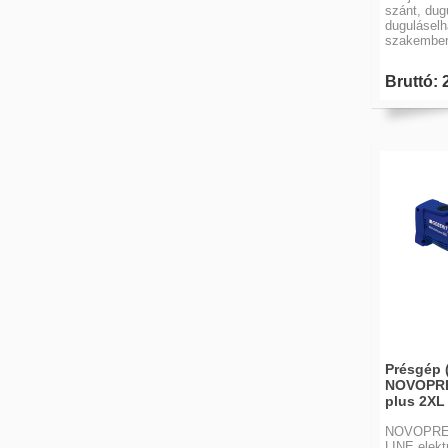
szánt, dug
duguláselh
szakember
Bruttó: 
Présgép 
NOVOPRE
plus 2XL 
NOVOPRE
LINE elekt