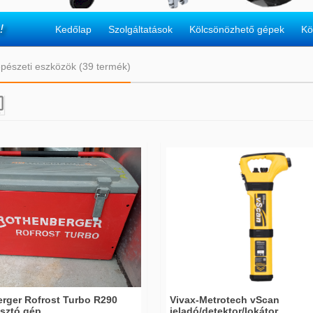
!
Kedőlap
Szolgáltatások
Kölcsönözhető gépek
Kö
pészeti eszközök (39 termék)

rger Rofrost Turbo R290
Vivax-Metrotech vScan
sztó gép
jeladó/detektor/lokátor