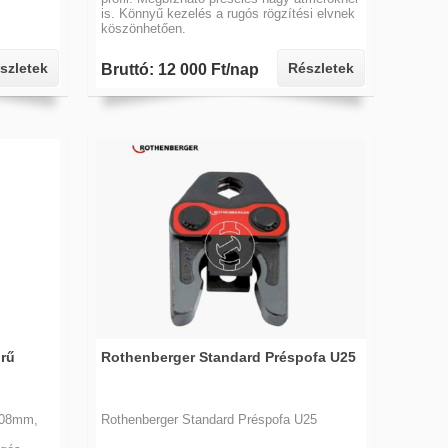
is. Könnyű kezelés a rugós rögzítési elvnek
köszönhetően.
szletek
Részletek
Bruttó: 12 000 Ft/nap
rű
Rothenberger Standard Préspofa U25
108mm,
Rothenberger Standard Préspofa U25