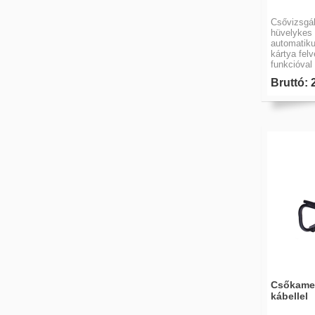
Csővizsgá
hüvelykes 
automatik
kártya fel
funkcióval
Bruttó: 
Csőkamer
kábellel