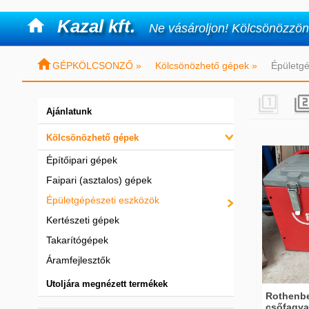

Kazal kft.
Ne vásároljon! Kölcsönözzön

GÉPKÖLCSONZŐ »
Kölcsönözhető gépek »
Épületgé

Ajánlatunk
Kölcsönözhető gépek
Építőipari gépek
Faipari (asztalos) gépek
Épületgépészeti eszközök
Kertészeti gépek
Takarítógépek
Áramfejlesztők
Utoljára megnézett termékek
Rothenbe
csőfagya