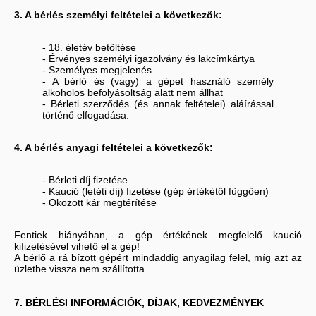
3. A bérlés személyi feltételei a következők:
- 18. életév betöltése
- Érvényes személyi igazolvány és lakcímkártya
- Személyes megjelenés
- A bérlő és (vagy) a gépet használó személy
alkoholos befolyásoltság alatt nem állhat
- Bérleti szerződés (és annak feltételei) aláírással
történő elfogadása.
4. A bérlés anyagi feltételei a következők:
- Bérleti díj fizetése
- Kaució (letéti díj) fizetése (gép értékétől függően)
- Okozott kár megtérítése
Fentiek hiányában, a gép értékének megfelelő kaució
kifizetésével vihető el a gép!
A bérlő a rá bízott gépért mindaddig anyagilag felel, míg azt az
üzletbe vissza nem szállította.
7. BÉRLÉSI INFORMÁCIÓK, DÍJAK, KEDVEZMÉNYEK