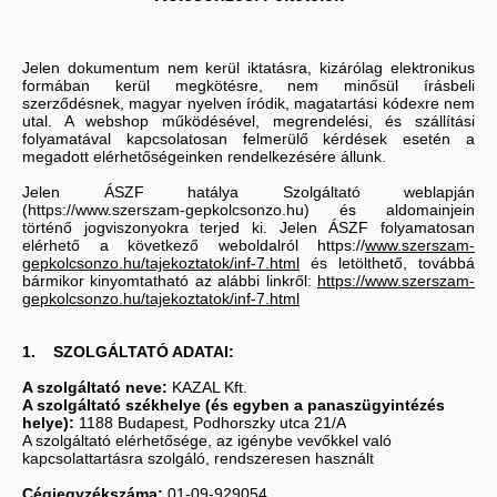
Jelen dokumentum nem kerül iktatásra, kizárólag elektronikus
formában kerül megkötésre, nem minősül írásbeli
szerződésnek, magyar nyelven íródik, magatartási kódexre nem
utal. A webshop működésével, megrendelési, és szállítási
folyamatával kapcsolatosan felmerülő kérdések esetén a
megadott elérhetőségeinken rendelkezésére állunk.
Jelen ÁSZF hatálya Szolgáltató weblapján
(https://www.szerszam-gepkolcsonzo.hu) és aldomainjein
történő jogviszonyokra terjed ki. Jelen ÁSZF folyamatosan
elérhető a következő weboldalról https://
www.szerszam-
gepkolcsonzo.hu/tajekoztatok/inf-7.html
és letölthető, továbbá
bármikor kinyomtatható az alábbi linkről:
https://www.szerszam-
gepkolcsonzo.hu/tajekoztatok/inf-7.html
1. SZOLGÁLTATÓ ADATAI:
A szolgáltató neve:
KAZAL Kft.
A szolgáltató székhelye (és egyben a panaszügyintézés
helye):
1188 Budapest, Podhorszky utca 21/A
A szolgáltató elérhetősége, az igénybe vevőkkel való
kapcsolattartásra szolgáló, rendszeresen használt
Cégjegyzékszáma:
01-09-929054