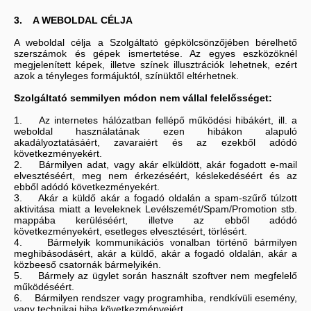
3. A WEBOLDAL CÉLJA
A weboldal célja a Szolgáltató gépkölcsönzőjében bérelhető
szerszámok és gépek ismertetése. Az egyes eszközöknél
megjelenített képek, illetve színek illusztrációk lehetnek, ezért
azok a tényleges formájuktól, színüktől eltérhetnek.
Szolgáltató semmilyen módon nem vállal felelősséget:
1. Az internetes hálózatban fellépő működési hibákért, ill. a
weboldal használatának ezen hibákon alapuló
akadályoztatásáért, zavaraiért és az ezekből adódó
következményekért.
2. Bármilyen adat, vagy akár elküldött, akár fogadott e-mail
elvesztéséért, meg nem érkezéséért, késlekedéséért és az
ebből adódó következményekért.
3. Akár a küldő akár a fogadó oldalán a spam-szűrő túlzott
aktivitása miatt a leveleknek Levélszemét/Spam/Promotion stb.
mappába kerüléséért, illetve az ebből adódó
következményekért, esetleges elvesztésért, törlésért.
4. Bármelyik kommunikációs vonalban történő bármilyen
meghibásodásért, akár a küldő, akár a fogadó oldalán, akár a
közbeeső csatornák bármelyikén.
5. Bármely az ügylet során használt szoftver nem megfelelő
működéséért.
6. Bármilyen rendszer vagy programhiba, rendkívüli esemény,
vagy technikai hiba következményeiért.