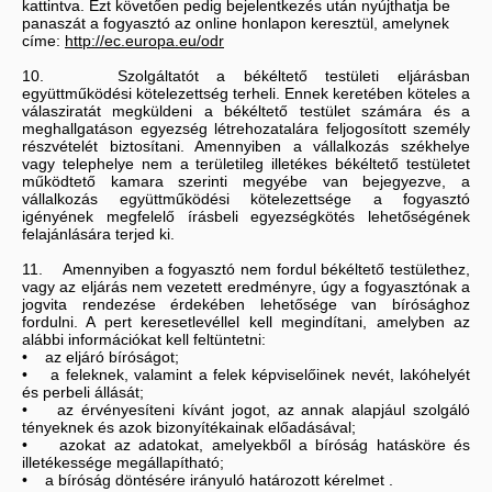
kattintva. Ezt követően pedig bejelentkezés után nyújthatja be
panaszát a fogyasztó az online honlapon keresztül, amelynek
címe:
http://ec.europa.eu/odr
10. Szolgáltatót a békéltető testületi eljárásban
együttműködési kötelezettség terheli. Ennek keretében köteles a
válasziratát megküldeni a békéltető testület számára és a
meghallgatáson egyezség létrehozatalára feljogosított személy
részvételét biztosítani. Amennyiben a vállalkozás székhelye
vagy telephelye nem a területileg illetékes békéltető testületet
működtető kamara szerinti megyébe van bejegyezve, a
vállalkozás együttműködési kötelezettsége a fogyasztó
igényének megfelelő írásbeli egyezségkötés lehetőségének
felajánlására terjed ki.
11. Amennyiben a fogyasztó nem fordul békéltető testülethez,
vagy az eljárás nem vezetett eredményre, úgy a fogyasztónak a
jogvita rendezése érdekében lehetősége van bírósághoz
fordulni. A pert keresetlevéllel kell megindítani, amelyben az
alábbi információkat kell feltüntetni:
• az eljáró bíróságot;
• a feleknek, valamint a felek képviselőinek nevét, lakóhelyét
és perbeli állását;
• az érvényesíteni kívánt jogot, az annak alapjául szolgáló
tényeknek és azok bizonyítékainak előadásával;
• azokat az adatokat, amelyekből a bíróság hatásköre és
illetékessége megállapítható;
• a bíróság döntésére irányuló határozott kérelmet .