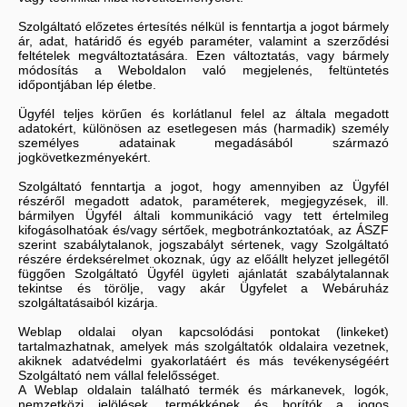
Szolgáltató előzetes értesítés nélkül is fenntartja a jogot bármely
ár, adat, határidő és egyéb paraméter, valamint a szerződési
feltételek megváltoztatására. Ezen változtatás, vagy bármely
módosítás a Weboldalon való megjelenés, feltüntetés
időpontjában lép életbe.
Ügyfél teljes körűen és korlátlanul felel az általa megadott
adatokért, különösen az esetlegesen más (harmadik) személy
személyes adatainak megadásából származó
jogkövetkezményekért.
Szolgáltató fenntartja a jogot, hogy amennyiben az Ügyfél
részéről megadott adatok, paraméterek, megjegyzések, ill.
bármilyen Ügyfél általi kommunikáció vagy tett értelmileg
kifogásolhatóak és/vagy sértőek, megbotránkoztatóak, az ÁSZF
szerint szabálytalanok, jogszabályt sértenek, vagy Szolgáltató
részére érdeksérelmet okoznak, úgy az előállt helyzet jellegétől
függően Szolgáltató Ügyfél ügyleti ajánlatát szabálytalannak
tekintse és törölje, vagy akár Ügyfelet a Webáruház
szolgáltatásaiból kizárja.
Weblap oldalai olyan kapcsolódási pontokat (linkeket)
tartalmazhatnak, amelyek más szolgáltatók oldalaira vezetnek,
akiknek adatvédelmi gyakorlatáért és más tevékenységéért
Szolgáltató nem vállal felelősséget.
A Weblap oldalain található termék és márkanevek, logók,
nemzetközi jelölések, termékképek és borítók a jogos