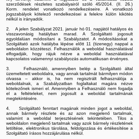
szerződések részletes szabályairól szóló 45/2014. (II. 26.)
Korm. rendelet vonatkozó rendelkezéseire. A vonatkozó
jogszabályok kötelező rendelkezései a felekre külön kikötés
nélkül is irányadók.
2. A jelen Szabályzat 2021. január hó 01. napjától hatályos és
visszavonásig hatályban marad. A Szolgáltató jogosult
egyoldalúan módosítani a Szabályzatot. A módosításokat a
Szolgáltató azok hatályba lépése előtt 11 (tizenegy) nappal a
weboldalon közzéteszi. Felhasználók a weboldal használatával
elfogadják, hogy rájuk nézve a weboldal használatával
kapcsolatos valamennyi szabályozás automatikusan érvényes.
3. Felhasználó, amennyiben belép a Szolgáltató által
üzemeltetett weboldalra, vagy annak tartalmát bármilyen módon
olvassa – akkor is, ha nem regisztrált felhasználója a
weboldalnak, a Szabályzatban foglaltakat magára nézve
kötelezőnek ismeri el. Amennyiben a Felhasználó nem fogadja
el a feltételeket, nem jogosult a weboldal tartalmának
megtekintésére.
4. Szolgáltató fenntart magának minden jogot a weboldal,
annak bármely részlete és az azon megjelenő tartalmak,
valamint a weboldal terjesztésének tekintetében. Tilos a
weboldalon megjelenő tartalmak vagy azok bármely részletének
letöltése, elektronikus tárolása, feldolgozása és értékesítése a
Szolgáltató írásos hozzájárulása nélkül.