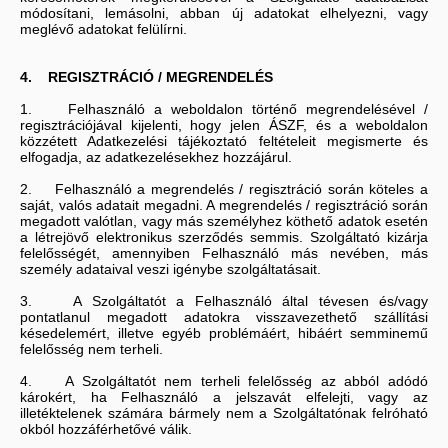
módosítani, lemásolni, abban új adatokat elhelyezni, vagy
meglévő adatokat felülírni.
4. REGISZTRÁCIÓ / MEGRENDELÉS
1. Felhasználó a weboldalon történő megrendelésével /
regisztrációjával kijelenti, hogy jelen ÁSZF, és a weboldalon
közzétett Adatkezelési tájékoztató feltételeit megismerte és
elfogadja, az adatkezelésekhez hozzájárul.
2. Felhasználó a megrendelés / regisztráció során köteles a
saját, valós adatait megadni. A megrendelés / regisztráció során
megadott valótlan, vagy más személyhez köthető adatok esetén
a létrejövő elektronikus szerződés semmis. Szolgáltató kizárja
felelősségét, amennyiben Felhasználó más nevében, más
személy adataival veszi igénybe szolgáltatásait.
3. A Szolgáltatót a Felhasználó által tévesen és/vagy
pontatlanul megadott adatokra visszavezethető szállítási
késedelemért, illetve egyéb problémáért, hibáért semminemű
felelősség nem terheli.
4. A Szolgáltatót nem terheli felelősség az abból adódó
károkért, ha Felhasználó a jelszavát elfelejti, vagy az
illetéktelenek számára bármely nem a Szolgáltatónak felróható
okból hozzáférhetővé válik.