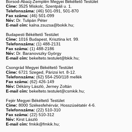
Borsod-Abaúj-Zemplén Megyei Békéltető Testület
Címe:
3525 Miskolc, Szentpáli u. 1.
Telefonszáma:
(46) 501-091, 501-870
Fax száma:
(46) 501-099
Név:
Dr. Tulipán Péter
E-mail cím:
kalna.zsuzsa@bokik.hu;
Budapesti Békéltető Testület
Címe:
1016 Budapest, Krisztina krt. 99.
Telefonszáma:
(1) 488-2131
Fax száma:
(1) 488-2186
Név:
Dr. Baranovszky György
E-mail cím:
bekelteto.testulet@bkik.hu;
Csongrád Megyei Békéltető Testület
Címe:
6721 Szeged, Párizsi krt. 8-12.
Telefonszáma:
(62) 554-250/118 mellék
Fax száma:
(62) 426-149
Név:
Dékány László, Jerney Zoltán
E-mail cím:
bekelteto.testulet@csmkik.hu;
Fejér Megyei Békéltető Testület
Címe:
8000 Székesfehérvár, Hosszúsétatér 4-6.
Telefonszáma:
(22) 510-310
Fax száma:
(22) 510-312
Név:
Kirst László
E-mail cím:
fmkik@fmkik.hu;