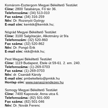
Komárom-Esztergom Megyei Békéltető Testület
Címe:
2800 Tatabánya, Fő tér 36.
Telefonszáma:
(34) 513-010
Fax száma:
(34) 316-259
Név:
Dr. Rozsnyói György
E-mail cím:
kemkik@kemkik.hu;
Nógrád Megyei Békéltető Testület
Címe:
3100 Salgótarján, Alkotmány út 9/a
Telefonszám:
(32) 520-860
Fax száma:
(32) 520-862
Név:
Dr. Pongó Erik
E-mail cím:
nkik@nkik.hu;
Pest Megyei Békéltető Testület
Címe:
1119 Budapest, Etele út 59-61. 2. em. 240.
Telefonszáma:
(1)-269-0703
Fax száma:
(1)-269-0703
Név:
dr. Csanádi Károly
E-mail cím:
pmbekelteto@pmkik.hu
Honlap cím:
www.panaszrendezes.hu
Somogy Megyei Békéltető Testület
Címe:
7400 Kaposvár, Anna utca 6.
Telefonszáma:
(82) 501-000
Fax száma:
(82) 501-046
Név:
Dr. Novák Ferenc