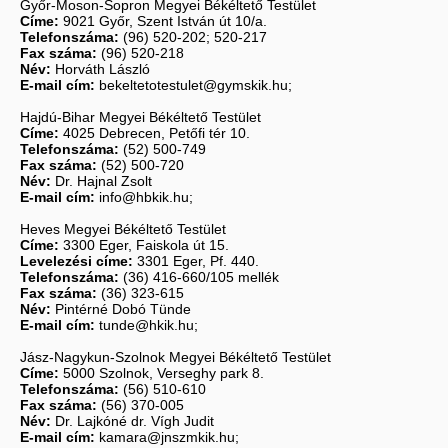
Győr-Moson-Sopron Megyei Békéltető Testület
Címe:
9021 Győr, Szent István út 10/a.
Telefonszáma:
(96) 520-202; 520-217
Fax száma:
(96) 520-218
Név:
Horváth László
E-mail cím:
bekeltetotestulet@gymskik.hu;
Hajdú-Bihar Megyei Békéltető Testület
Címe:
4025 Debrecen, Petőfi tér 10.
Telefonszáma:
(52) 500-749
Fax száma:
(52) 500-720
Név:
Dr. Hajnal Zsolt
E-mail cím:
info@hbkik.hu;
Heves Megyei Békéltető Testület
Címe:
3300 Eger, Faiskola út 15.
Levelezési címe:
3301 Eger, Pf. 440.
Telefonszáma:
(36) 416-660/105 mellék
Fax száma:
(36) 323-615
Név:
Pintérné Dobó Tünde
E-mail cím:
tunde@hkik.hu;
Jász-Nagykun-Szolnok Megyei Békéltető Testület
Címe:
5000 Szolnok, Verseghy park 8.
Telefonszáma:
(56) 510-610
Fax száma:
(56) 370-005
Név:
Dr. Lajkóné dr. Vígh Judit
E-mail cím:
kamara@jnszmkik.hu;