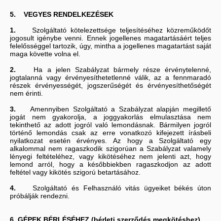
5. VEGYES RENDELKEZÉSEK
1.
Szolgáltató kötelezettsége teljesítéséhez közreműködőt
jogosult igénybe venni. Ennek jogellenes magatartásáért teljes
felelősséggel tartozik, úgy, mintha a jogellenes magatartást saját
maga követte volna el.
2.
Ha a jelen Szabályzat bármely része érvénytelenné,
jogtalanná vagy érvényesíthetetlenné válik, az a fennmaradó
részek érvényességét, jogszerűségét és érvényesíthetőségét
nem érinti.
3.
Amennyiben Szolgáltató a Szabályzat alapján megillető
jogát nem gyakorolja, a joggyakorlás elmulasztása nem
tekinthető az adott jogról való lemondásnak. Bármilyen jogról
történő lemondás csak az erre vonatkozó kifejezett írásbeli
nyilatkozat esetén érvényes. Az hogy a Szolgáltató egy
alkalommal nem ragaszkodik szigorúan a Szabályzat valamely
lényegi feltételéhez, vagy kikötéséhez nem jelenti azt, hogy
lemond arról, hogy a későbbiekben ragaszkodjon az adott
feltétel vagy kikötés szigorú betartásához.
4.
Szolgáltató és Felhasználó vitás ügyeiket békés úton
próbálják rendezni.
6. GÉPEK BÉRLÉSÉHEZ (bérleti szerződés megkötéshez)