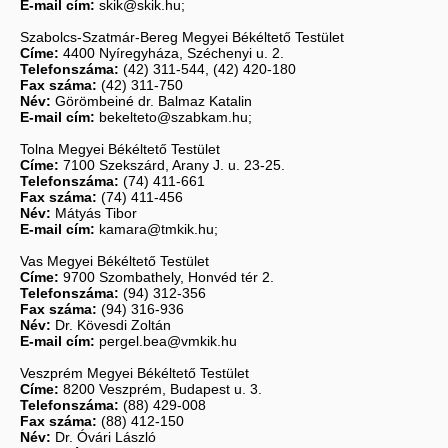
E-mail cím:
skik@skik.hu;
Szabolcs-Szatmár-Bereg Megyei Békéltető Testület
Címe:
4400 Nyíregyháza, Széchenyi u. 2.
Telefonszáma:
(42) 311-544, (42) 420-180
Fax száma:
(42) 311-750
Név:
Görömbeiné dr. Balmaz Katalin
E-mail cím:
bekelteto@szabkam.hu;
Tolna Megyei Békéltető Testület
Címe:
7100 Szekszárd, Arany J. u. 23-25.
Telefonszáma:
(74) 411-661
Fax száma:
(74) 411-456
Név:
Mátyás Tibor
E-mail cím:
kamara@tmkik.hu;
Vas Megyei Békéltető Testület
Címe:
9700 Szombathely, Honvéd tér 2.
Telefonszáma:
(94) 312-356
Fax száma:
(94) 316-936
Név:
Dr. Kövesdi Zoltán
E-mail cím:
pergel.bea@vmkik.hu
Veszprém Megyei Békéltető Testület
Címe:
8200 Veszprém, Budapest u. 3.
Telefonszáma:
(88) 429-008
Fax száma:
(88) 412-150
Név:
Dr. Óvári László