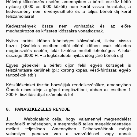
Hétvégi kölcsönzés esetén, amennyiben a bérelt eszköz hétfő
nyitásig (8:00 és 9:00 között) nem kerül vissza hozatalra, a
kedvezmény nem érvényesíthető és a teljes bérleti díj kerül
felszámolásra!
Kedvezmények össze nem vonhatóak és az előre
meghatározott és kifizetett időszakra vonatkoznak.
Nyitva tartási időben lehetséges kölcsönözni, illetve vissza
hozni. (Kivételes esetben ettől eltérő időben csak előzetes
megbeszélés esetén, felár fizetése mellett lehetséges. A felár
összege 3000 Ft + a legközelebbi nyitás időig járó bérleti díj)
Egyes gépeknél a bérleti díjon felül egyéb költségek is
felszámításra kerülnek (pl.: korong kopás, véső-fúrószár, egyéb
tartozékok stb.)
Készülékeinket tisztán bocsájtjuk rendelkezésükre, amennyiben
Önnek nincs ideje a gépet megtisztítani, abban az esetben 1
200 Ft tisztítási díjat számolunk fel.
8. PANASZKEZELÉS RENDJE
1.
Weboldalunk célja, hogy valamennyi megrendelést
megfelelő minőségben, a megrendelő teljes megelégedettsége
mellett teljesítsen. Amennyiben Felhasználónak mégis
valamilyen panasza van a szerződéssel vagy annak