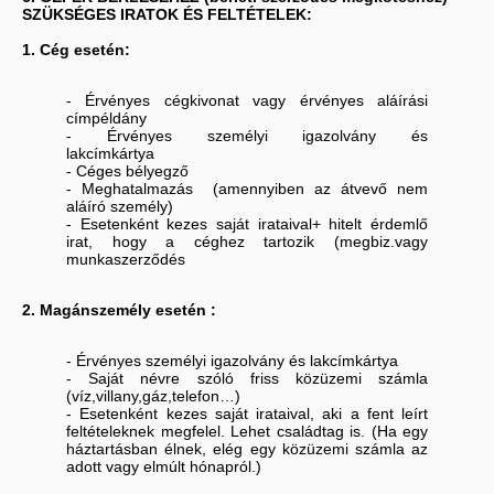
SZÜKSÉGES IRATOK ÉS FELTÉTELEK:
1. Cég esetén:
- Érvényes cégkivonat vagy érvényes aláírási
címpéldány
- Érvényes személyi igazolvány és
lakcímkártya
- Céges bélyegző
- Meghatalmazás (amennyiben az átvevő nem
aláíró személy)
- Esetenként kezes saját irataival+ hitelt érdemlő
irat, hogy a céghez tartozik (megbiz.vagy
munkaszerződés
2. Magánszemély esetén :
- Érvényes személyi igazolvány és lakcímkártya
- Saját névre szóló friss közüzemi számla
(víz,villany,gáz,telefon…)
- Esetenként kezes saját irataival, aki a fent leírt
feltételeknek megfelel. Lehet családtag is. (Ha egy
háztartásban élnek, elég egy közüzemi számla az
adott vagy elmúlt hónapról.)