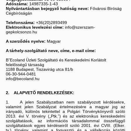
Adószáma:
14987335-1-43
Nyilvántartásban bejegyző hatóság neve:
Fővárosi Bíróság
Cégbíróságán
Telefonszáma:
+36(20)2893499
Elektronikus levelezési címe:
info@szerszam-
gepkolcsonzo.hu
A szerződés nyelve:
Magyar
A tárhely-szolgáltató neve, címe, e-mail címe:
B”Ecoland Üzleti Szolgáltató és Kereskedelmi Korlátolt
felelősségű társaság
1188 Budapest, Tiszavirág utca 81/b
06-30-944-0481
info@becoland.hu
2. ALAPVETŐ RENDELKEZÉSEK:
1. A jelen Szabályzatban nem szabályozott kérdésekre,
valamint jelen Szabályzat értelmezésére a magyar jog az
irányadó, különös tekintettel a Polgári Törvénykönyvről szóló
2013. évi V. törvény („Ptk.”) és az elektronikus kereskedelmi
szolgáltatások, az információs társadalommal összefüggő
szolgáltatások egyes kérdéseiről szóló 2001. évi CVIII. (Elker.
tv.) törvény, valamint a fogyasztó és a vállalkozás közötti