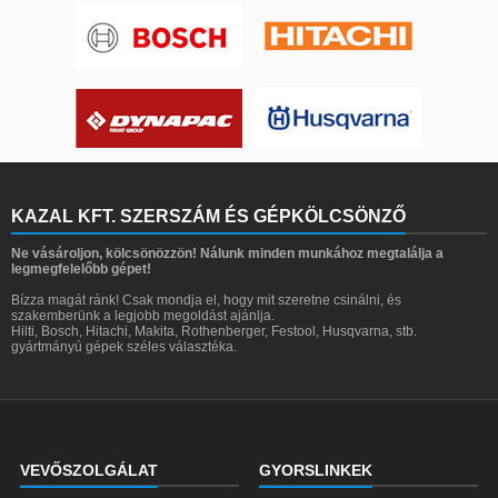
KAZAL KFT. SZERSZÁM ÉS GÉPKÖLCSÖNZŐ
Ne vásároljon, kölcsönözzön! Nálunk minden munkához megtalálja a
legmegfelelőbb gépet!
Bízza magát ránk! Csak mondja el, hogy mit szeretne csinálni, és
szakemberünk a legjobb megoldást ajánlja.
Hilti, Bosch, Hitachi, Makita, Rothenberger, Festool, Husqvarna, stb.
gyártmányú gépek széles választéka.
VEVŐSZOLGÁLAT
GYORSLINKEK