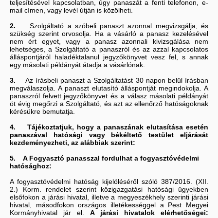
teljesítésével kapcsolatban, úgy panaszát a fenti telefonon, e-
mail címen, vagy levél útján is közölheti.
2.
Szolgáltató a szóbeli panaszt azonnal megvizsgálja, és
szükség szerint orvosolja. Ha a vásárló a panasz kezelésével
nem ért egyet, vagy a panasz azonnali kivizsgálása nem
lehetséges, a Szolgáltató a panaszról és az azzal kapcsolatos
álláspontjáról haladéktalanul jegyzőkönyvet vesz fel, s annak
egy másolati példányát átadja a vásárlónak.
3.
Az írásbeli panaszt a Szolgáltatást 30 napon belül írásban
megválaszolja. A panaszt elutasító álláspontját megindokolja. A
panaszról felvett jegyzőkönyvet és a válasz másolati példányát
öt évig megőrzi a Szolgáltató, és azt az ellenőrző hatóságoknak
kérésükre bemutatja.
4. Tájékoztatjuk, hogy a panaszának elutasítása esetén
panaszával hatósági vagy békéltető testület eljárását
kezdeményezheti, az alábbiak szerint:
5. A Fogyasztó panasszal fordulhat a fogyasztóvédelmi
hatósághoz:
A fogyasztóvédelmi hatóság kijelöléséről szóló 387/2016. (XII.
2.) Korm. rendelet szerint közigazgatási hatósági ügyekben
elsőfokon a járási hivatal, illetve a megyeszékhely szerinti járási
hivatal, másodfokon országos illetékességgel a Pest Megyei
Kormányhivatal jár el.
A járási hivatalok elérhetőségei: