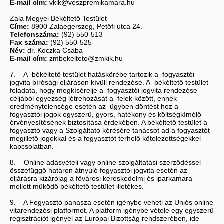
E-mail cím:
vkik@veszpremikamara.hu
Zala Megyei Békéltető Testület
Címe:
8900 Zalaegerszeg, Petőfi utca 24.
Telefonszáma:
(92) 550-513
Fax száma:
(92) 550-525
Név:
dr. Koczka Csaba
E-mail cím:
zmbekelteto@zmkik.hu
7. A békéltető testület hatáskörébe tartozik a fogyasztói
jogvita bírósági eljáráson kívüli rendezése. A békéltető testület
feladata, hogy megkísérelje a fogyasztói jogvita rendezése
céljából egyezség létrehozását a felek között, ennek
eredménytelensége esetén az ügyben döntést hoz a
fogyasztói jogok egyszerű, gyors, hatékony és költségkímélő
érvényesítésének biztosítása érdekében. A békéltető testület a
fogyasztó vagy a Szolgáltató kérésére tanácsot ad a fogyasztót
megillető jogokkal és a fogyasztót terhelő kötelezettségekkel
kapcsolatban.
8. Online adásvételi vagy online szolgáltatási szerződéssel
összefüggő határon átnyúló fogyasztói jogvita esetén az
eljárásra kizárólag a fővárosi kereskedelmi és iparkamara
mellett működő békéltető testület illetékes.
9. A Fogyasztó panasza esetén igénybe veheti az Uniós online
vitarendezési platformot. A platform igénybe vétele egy egyszerű
regisztrációt igényel az Európai Bizottság rendszerében, ide