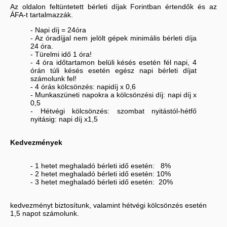
Az oldalon feltüntetett bérleti díjak Forintban értendők és az
ÁFA-t tartalmazzák.
- Napi díj = 24óra
- Az óradíjjal nem jelölt gépek minimális bérleti díja
24 óra.
- Türelmi idő 1 óra!
- 4 óra időtartamon belüli késés esetén fél napi, 4
órán túli késés esetén egész napi bérleti díjat
számolunk fel!
- 4 órás kölcsönzés: napidíj x 0,6
- Munkaszüneti napokra a kölcsönzési díj: napi díj x
0,5
- Hétvégi kölcsönzés: szombat nyitástól-hétfő
nyitásig: napi díj x1,5
Kedvezmények
- 1 hetet meghaladó bérleti idő esetén: 8%
- 2 hetet meghaladó bérleti idő esetén: 10%
- 3 hetet meghaladó bérleti idő esetén: 20%
kedvezményt biztosítunk, valamint hétvégi kölcsönzés esetén
1,5 napot számolunk.