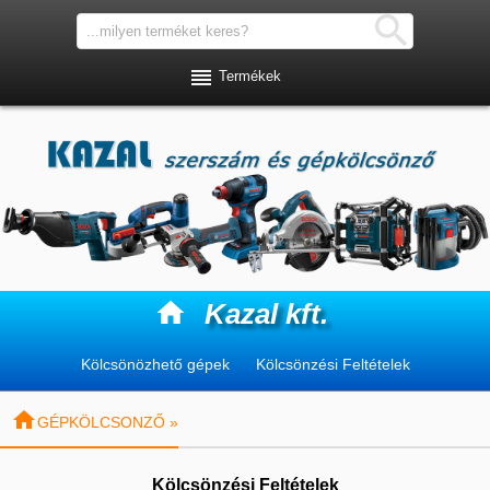


Termékek

Kazal kft.
Kölcsönözhető gépek
Kölcsönzési Feltételek

GÉPKÖLCSONZŐ »
Kölcsönzési Feltételek