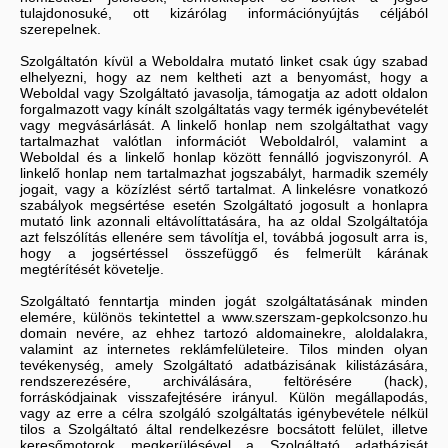
tulajdonosuké, ott kizárólag információnyújtás céljából
szerepelnek.
Szolgáltatón kívül a Weboldalra mutató linket csak úgy szabad
elhelyezni, hogy az nem keltheti azt a benyomást, hogy a
Weboldal vagy Szolgáltató javasolja, támogatja az adott oldalon
forgalmazott vagy kínált szolgáltatás vagy termék igénybevételét
vagy megvásárlását. A linkelő honlap nem szolgáltathat vagy
tartalmazhat valótlan információt Weboldalról, valamint a
Weboldal és a linkelő honlap között fennálló jogviszonyról. A
linkelő honlap nem tartalmazhat jogszabályt, harmadik személy
jogait, vagy a közízlést sértő tartalmat. A linkelésre vonatkozó
szabályok megsértése esetén Szolgáltató jogosult a honlapra
mutató link azonnali eltávolíttatására, ha az oldal Szolgáltatója
azt felszólítás ellenére sem távolítja el, továbbá jogosult arra is,
hogy a jogsértéssel összefüggő és felmerült kárának
megtérítését követelje.
Szolgáltató fenntartja minden jogát szolgáltatásának minden
elemére, különös tekintettel a www.szerszam-gepkolcsonzo.hu
domain nevére, az ehhez tartozó aldomainekre, aloldalakra,
valamint az internetes reklámfelületeire. Tilos minden olyan
tevékenység, amely Szolgáltató adatbázisának kilistázására,
rendszerezésére, archiválására, feltörésére (hack),
forráskódjainak visszafejtésére irányul. Külön megállapodás,
vagy az erre a célra szolgáló szolgáltatás igénybevétele nélkül
tilos a Szolgáltató által rendelkezésre bocsátott felület, illetve
keresőmotorok megkerülésével a Szolgáltató adatbázisát