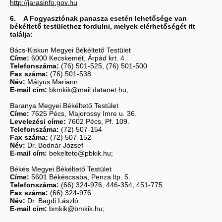
http://jarasinfo.gov.hu
6. A Fogyasztónak panasza esetén lehetősége van
békéltető testülethez fordulni, melyek elérhetőségét itt
találja:
Bács-Kiskun Megyei Békéltető Testület
Címe:
6000 Kecskemét, Árpád krt. 4.
Telefonszáma:
(76) 501-525, (76) 501-500
Fax száma:
(76) 501-538
Név:
Mátyus Mariann
E-mail cím:
bkmkik@mail.datanet.hu;
Baranya Megyei Békéltető Testület
Címe:
7625 Pécs, Majorossy Imre u. 36.
Levelezési címe:
7602 Pécs, Pf. 109.
Telefonszáma:
(72) 507-154
Fax száma:
(72) 507-152
Név:
Dr. Bodnár József
E-mail cím:
bekelteto@pbkik.hu;
Békés Megyei Békéltető Testület
Címe:
5601 Békéscsaba, Penza ltp. 5.
Telefonszáma:
(66) 324-976, 446-354, 451-775
Fax száma:
(66) 324-976
Név:
Dr. Bagdi László
E-mail cím:
bmkik@bmkik.hu;