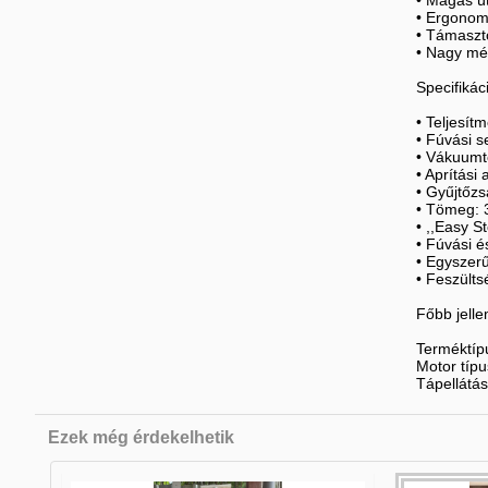
• Magas üt
• Ergonomi
• Támaszt
• Nagy mér
Specifikác
• Teljesít
• Fúvási 
• Vákuumt
• Aprítási 
• Gyűjtőzs
• Tömeg: 
• ,,Easy S
• Fúvási é
• Egyszerű
• Feszülts
Főbb jell
Terméktí
Motor tí
Tápellátás
Ezek még érdekelhetik