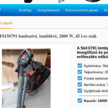
!
Kedőlap
Szolgáltatások
Kölcsönözhető gépek
Kö
ti gépek
 F0150791 lombszívó, lombfúvó, 2800 W, 45 l-es zsák
A Skil 0791 lomb
levegőfúvó és por
erőfeszítés nélkül

Gyártmány: Skil

Teljesítmény: 

Fúvási sebessé

Aprítási arány: 

Gyűjtőzsák térfo

Kaució: 10000 