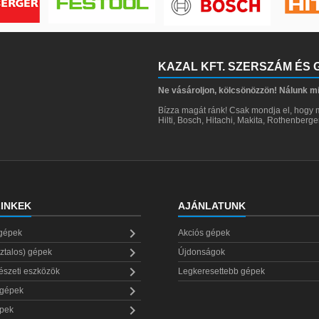
KAZAL KFT. SZERSZÁM ÉS
Ne vásároljon, kölcsönözzön! Nálunk m
Bízza magát ránk! Csak mondja el, hogy m
Hilti, Bosch, Hitachi, Makita, Rothenberg
INKEK
AJÁNLATUNK

 gépek
Akciós gépek

sztalos) gépek
Újdonságok

észeti eszközök
Legkeresettebb gépek

 gépek

épek