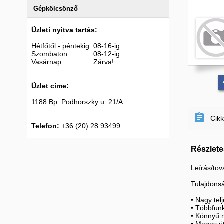
Gépkölcsönző
Üzleti nyitva tartás:
Hétfőtől - péntekig: 08-16-ig
Szombaton: 08-12-ig
Vasárnap: Zárva!
Üzlet címe:
1188 Bp. Podhorszky u. 21/A

Cik
Telefon:
+36 (20) 28 93499
Részlete
Leírás/tov
Tulajdons
• Nagy te
• Többfunk
• Könnyű 