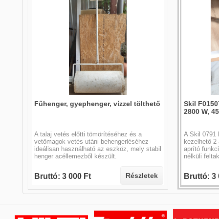
Fűhenger, gyephenger, vízzel tölthető
Skil F015
2800 W, 45
A talaj vetés előtti tömörítéséhez és a
A Skil 0791
vetőmagok vetés utáni behengerléséhez
kezelhető 2
ideálisan használható az eszköz, mely stabil
aprító funkc
henger acéllemezből készült.
nélküli felta
Részletek
Bruttó: 3 000 Ft
Bruttó: 3