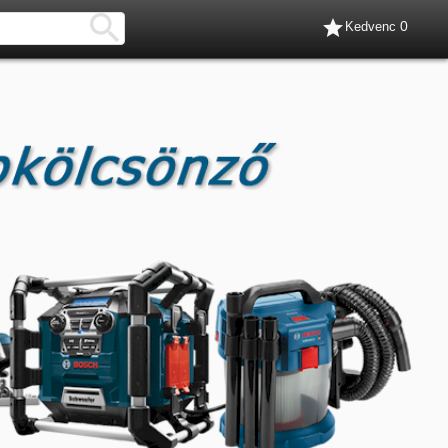


0
Kedvenc