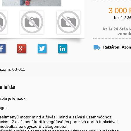
3 000 
Nettó: 2 3
Az ár 24 órás
vonatk

Raktáron! Azon
kszám: 03-011
s leírás
ábbi jellemzők:
ágok:
ljesítményű motor mind a fúvási, mind a szívási üzemmódhoz
ciós ,,2 az 1-ben" kerti levegőfúvó és porszívó aprító funkcióval
módváltás ez egyszerű váltógombbal