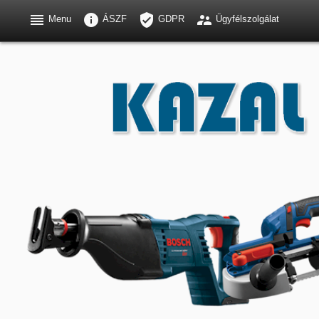




Menu
ÁSZF
GDPR
Ügyfélszolgálat