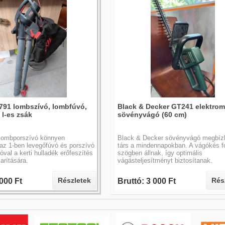
0791 lombszívó, lombfúvó,
Black & Decker GT241 elektro
 l-es zsák
sövényvágó (60 cm)
 lombporszívó könnyen
Black & Decker sövényvágó megbíz
 az 1-ben levegőfúvó és porszívó
társ a mindennapokban. A vágókés fo
ióval a kerti hulladék erőfeszítés
szögben állnak, így optimális
karítására.
vágásteljesítményt biztosítanak.
Részletek
Rés
 000 Ft
Bruttó: 3 000 Ft