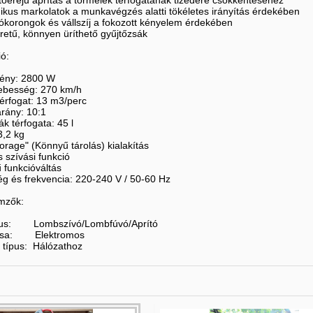
őerejű aprítás a törmelék térfogatának tizedére csökkentéséhez
kus markolatok a munkavégzés alatti tökéletes irányítás érdekében
ókorongok és vállszíj a fokozott kényelem érdekében
etű, könnyen üríthető gyűjtőzsák
ió:
mény: 2800 W
sebesség: 270 km/h
érfogat: 13 m3/perc
arány: 10:1
ák térfogata: 45 l
3,2 kg
torage" (Könnyű tárolás) kialakítás
s szívási funkció
 funkcióváltás
ég és frekvencia: 220-240 V / 50-60 Hz
emzők:
pus: Lombszívó/Lombfúvó/Aprító
pusa: Elektromos
 típus: Hálózathoz