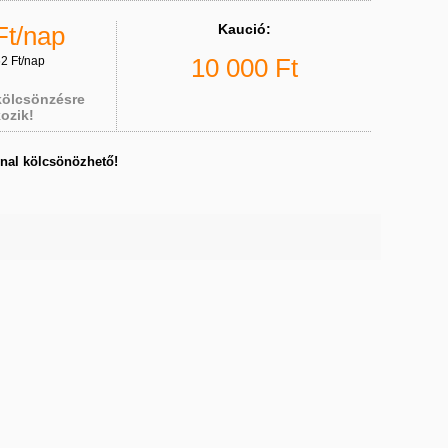
Ft/nap
Kaució:
10 000 Ft
62 Ft/nap
 kölcsönzésre
ozik!
nal kölcsönözhető!