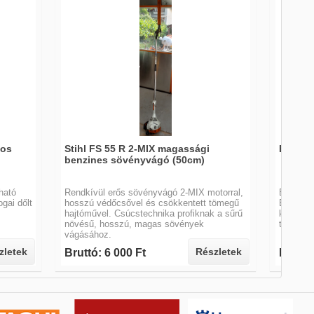
mos
Stihl FS 55 R 2-MIX magassági
Benzin
benzines sövényvágó (50cm)
ható
Rendkívül erős sövényvágó 2-MIX motorral,
Benzinmo
gai dőlt
hosszú védőcsővel és csökkentett tömegű
Ergonómi
hajtóművel. Csúcstechnika profiknak a sűrű
kezelősz
növésű, hosszú, magas sövények
terepen 
vágásához.
zletek
Részletek
Bruttó: 6 000 Ft
Bruttó