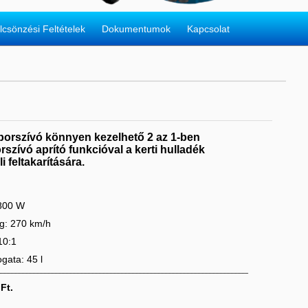
lcsönzési Feltételek
Dokumentumok
Kapcsolat
porszívó könnyen kezelhető 2 az 1-ben
szívó aprító funkcióval a kerti hulladék
i feltakarítására.
2800 W
g: 270 km/h
10:1
gata: 45 l
Ft.