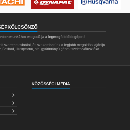
 GÉPKÖLCSÖNZŐ
inden munkához megtalálja a legmegfelelőbb gépet!
it szeretne csinálni, és szakemberünk a legjobb megoldást ajánlja.
er, Festool, Husqvarna, stb. gyártmányú gépek széles választéka.
KÖZÖSSÉGI MEDIA


