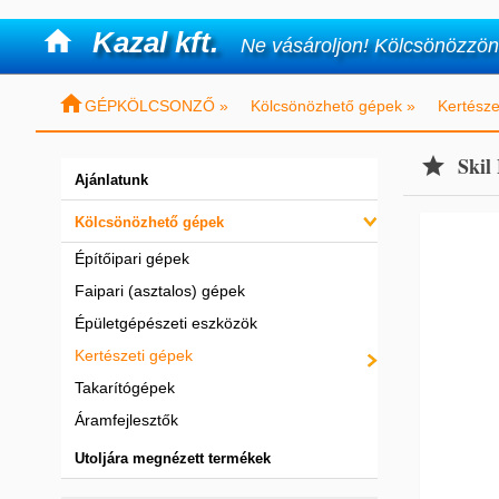

Kazal kft.
Ne vásároljon! Kölcsönözzön

GÉPKÖLCSONZŐ »
Kölcsönözhető gépek »
Kertésze
Skil

Ajánlatunk
Kölcsönözhető gépek
Építőipari gépek
Faipari (asztalos) gépek
Épületgépészeti eszközök
Kertészeti gépek
Takarítógépek
Áramfejlesztők
Utoljára megnézett termékek