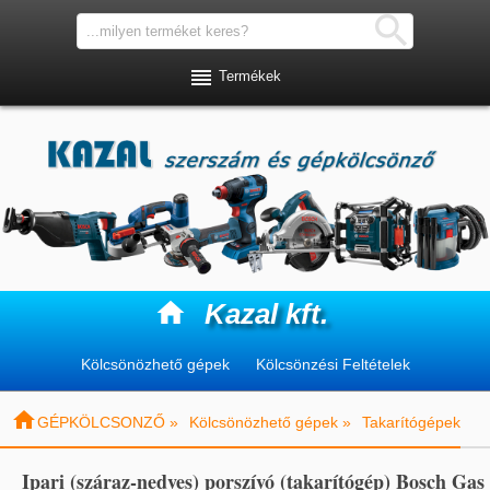


Termékek

Kazal kft.
Kölcsönözhető gépek
Kölcsönzési Feltételek

GÉPKÖLCSONZŐ »
Kölcsönözhető gépek »
Takarítógépek
Ipari (száraz-nedves) porszívó (takarítógép) Bosch Gas