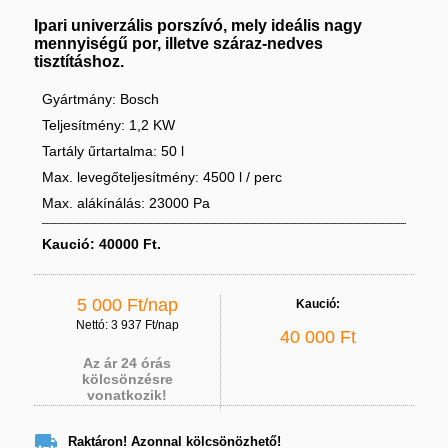
Ipari univerzális porszívó, mely ideális nagy
mennyiségű por, illetve száraz-nedves
tisztításhoz.
Gyártmány: Bosch
Teljesítmény: 1,2 KW
Tartály űrtartalma: 50 l
Max. levegőteljesítmény: 4500 l / perc
Max. alákínálás: 23000 Pa
Kaució: 40000 Ft.
5 000 Ft/nap
Kaució:
Nettó: 3 937 Ft/nap
40 000 Ft
Az ár 24 órás
kölcsönzésre
vonatkozik!

Raktáron! Azonnal kölcsönözhető!