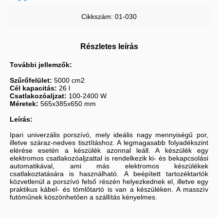
Cikkszám: 01-030
Részletes leírás
További jellemzők:
Szűrőfelület:
5000 cm2
Cél kapacitás:
26 l
Csatlakozóaljzat:
100-2400 W
Méretek:
565x385x650 mm
Leírás:
Ipari univerzális porszívó, mely ideális nagy mennyiségű por,
illetve száraz-nedves tisztításhoz. A legmagasabb folyadékszint
elérése esetén a készülék azonnal leáll. A készülék egy
elektromos csatlakozóaljzattal is rendelkezik ki- és bekapcsolási
automatikával, ami más elektromos készülékek
csatlakoztatására is használható. A beépített tartozéktartók
közvetlenül a porszívó felső részén helyezkednek el, illetve egy
praktikus kábel- és tömlőtartó is van a készüléken. A masszív
futóműnek köszönhetően a szállítás kényelmes.