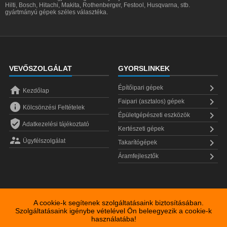
Hilti, Bosch, Hitachi, Makita, Rothenberger, Festool, Husqvarna, stb.
gyártmányú gépek széles választéka.
VEVŐSZOLGÁLAT
GYORSLINKEK


Építőipari gépek
Kezdőlap

Faipari (asztalos) gépek

Kölcsönzési Feltételek

Épületgépészeti eszközök

Adatkezelési tájékoztató

Kertészeti gépek


Ügyfélszolgálat
Takarítógépek

Áramfejlesztők
A cookie-k segítenek szolgáltatásaink biztosításában.
Szolgáltatásaink igénybe vételével Ön beleegyezik a cookie-k
használatába!