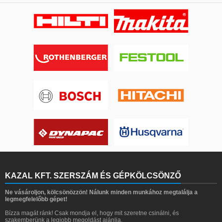
KAZAL KFT. SZERSZÁM ÉS GÉPKÖLCSÖNZŐ
Ne vásároljon, kölcsönözzön! Nálunk minden munkához megtalálja a
legmegfelelőbb gépet!
Bízza magát ránk! Csak mondja el, hogy mit szeretne csinálni, és
szakemberünk a legjobb megoldást ajánlja.