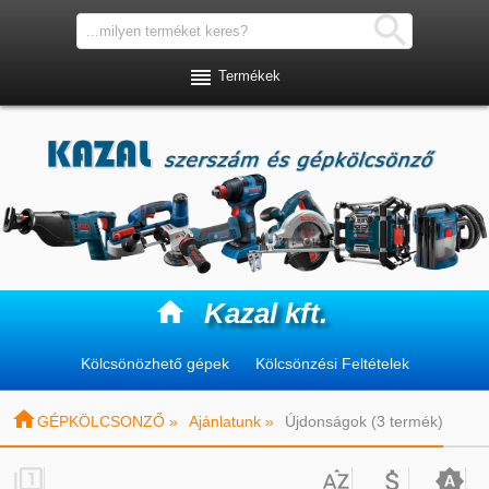


Termékek

Kazal kft.
Kölcsönözhető gépek
Kölcsönzési Feltételek

GÉPKÖLCSONZŐ »
Ajánlatunk »
Újdonságok (3 termék)



