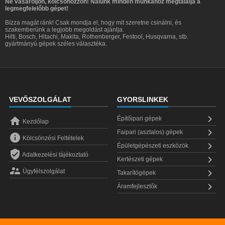
Ne vásároljon, kölcsönözzön! Nálunk minden munkához megtalálja a
legmegfelelőbb gépet!
Bízza magát ránk! Csak mondja el, hogy mit szeretne csinálni, és
szakemberünk a legjobb megoldást ajánlja.
Hilti, Bosch, Hitachi, Makita, Rothenberger, Festool, Husqvarna, stb.
gyártmányú gépek széles választéka.
VEVŐSZOLGÁLAT
GYORSLINKEK


Építőipari gépek
Kezdőlap

Faipari (asztalos) gépek

Kölcsönzési Feltételek

Épületgépészeti eszközök

Adatkezelési tájékoztató

Kertészeti gépek


Ügyfélszolgálat
Takarítógépek

Áramfejlesztők