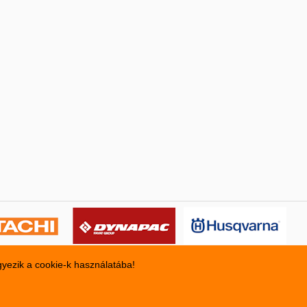
gyezik a cookie-k használatába!
 GÉPKÖLCSÖNZŐ