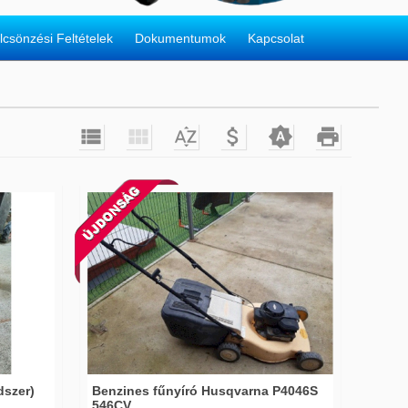
lcsönzési Feltételek
Dokumentumok
Kapcsolat






dszer)
Benzines fűnyíró Husqvarna P4046S
546CV