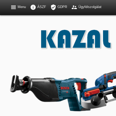




Menu
ÁSZF
GDPR
Ügyfélszolgálat