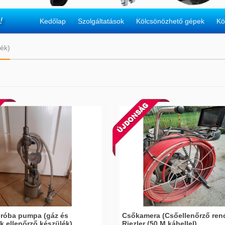
!
Kedőlap
Szolgáltatások
Kölcsönözhető gépek
Kö
ék)
róba pumpa (gáz és
Csőkamera (Csőellenőrző ren
k ellenőrző készülék)
Riezler (50 M kábellel)