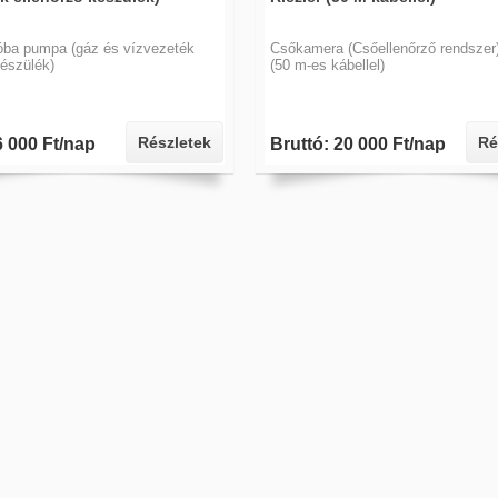
ba pumpa (gáz és vízvezeték
Csőkamera (Csőellenőrző rendszer)
készülék)
(50 m-es kábellel)
Részletek
Ré
6 000 Ft/nap
Bruttó: 20 000 Ft/nap