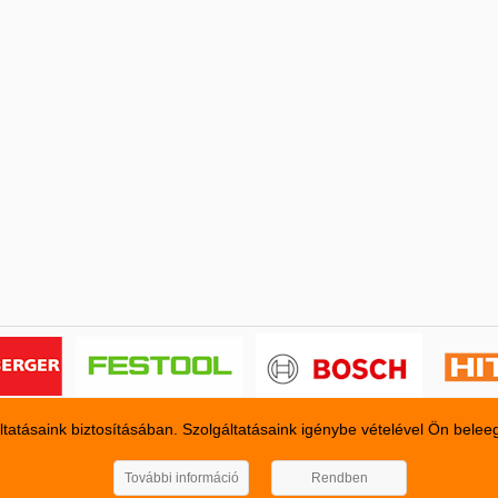
ltatásaink biztosításában. Szolgáltatásaink igénybe vételével Ön belee
KAZAL KFT. SZERSZÁM ÉS
További információ
Rendben