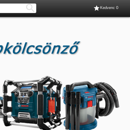


0
Kedvenc