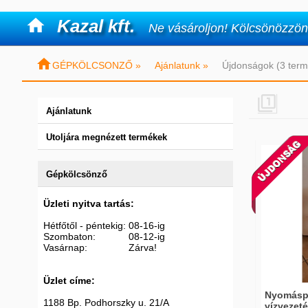

Kazal kft.
Ne vásároljon! Kölcsönözzön

GÉPKÖLCSONZŐ »
Ajánlatunk »
Újdonságok (3 term

Ajánlatunk
Utoljára megnézett termékek
Gépkölcsönző
Üzleti nyitva tartás:
Hétfőtől - péntekig: 08-16-ig
Szombaton: 08-12-ig
Vasárnap: Zárva!
Üzlet címe:
Nyomásp
1188 Bp. Podhorszky u. 21/A
vízvezeté