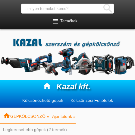


Termékek

Kazal kft.
Kölcsönözhető gépek
Kölcsönzési Feltételek

GÉPKÖLCSONZŐ »
Ajánlatunk »
Legkeresettebb gépek (2 termék)