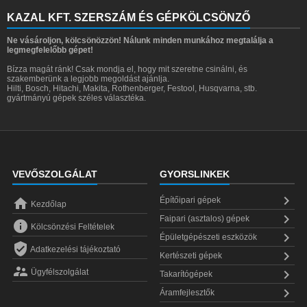
KAZAL KFT. SZERSZÁM ÉS GÉPKÖLCSÖNZŐ
Ne vásároljon, kölcsönözzön! Nálunk minden munkához megtalálja a
legmegfelelőbb gépet!
Bízza magát ránk! Csak mondja el, hogy mit szeretne csinálni, és
szakemberünk a legjobb megoldást ajánlja.
Hilti, Bosch, Hitachi, Makita, Rothenberger, Festool, Husqvarna, stb.
gyártmányú gépek széles választéka.
VEVŐSZOLGÁLAT
GYORSLINKEK


Építőipari gépek
Kezdőlap

Faipari (asztalos) gépek

Kölcsönzési Feltételek

Épületgépészeti eszközök

Adatkezelési tájékoztató

Kertészeti gépek


Ügyfélszolgálat
Takarítógépek

Áramfejlesztők